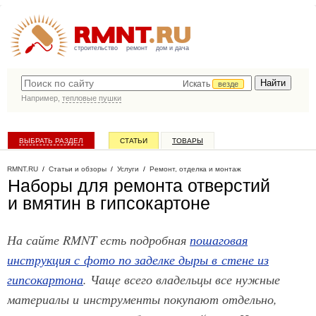
строительство
ремонт
дом и дача
Искать
везде
Например,
тепловые пушки
ВЫБРАТЬ РАЗДЕЛ
СТАТЬИ
ТОВАРЫ
КАТАЛОГ КОМПАНИЙ
RMNT.RU
/
Статьи и обзоры
/
Услуги
/
Ремонт, отделка и монтаж
Наборы для ремонта отверстий
и вмятин в гипсокартоне
На сайте RMNT есть подробная
пошаговая
инструкция с фото по заделке дыры в стене из
гипсокартона
. Чаще всего владельцы все нужные
материалы и инструменты покупают отдельно,