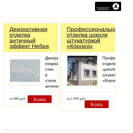
Декоративная
Профессиональная
отделка
отделка цоколя
античный
штукатуркой
эффект Небиа
«Короед»
Декоративная
Профессионал
покраска
отделка
стен
цоколя
в
штукатуркой
стиле
«Короед»
античности
от 800 руб
Купить
от 1 950 руб
Купить