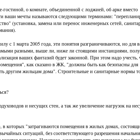
е-гостиной, о комнате, объединенной с лоджией, об арке вместо
 эти ваши мечты называются следующими терминами: "переплани
тво" (установка, замена или перенос инженерных сетей, санита
вания).
у с 1 марта 2005 года, эти понятия разграничиваются, но для в
 самыми разными, выше ли, ниже ли стоящими инстанциями, полу
ализация ваших фантазий будет законной. При этом надо учесть, 
помещения", как сказано в ЖК, "должны быть как безопасны для
ть другим жильцам дома". Строительные и санитарные нормы т
ься?
духоводов и несущих стен, а так же увеличение нагрузок на не
, в которых "затрагиваются помещения в жилых домах, состоящи
звычайных ситуаций, без соответствующего разрешения начальн
з хочется перемен. Наверное, осуществлять эти перемены вы буде