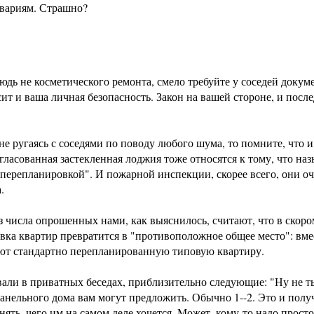
авариям. Страшно?
юдь не косметического ремонта, смело требуйте у соседей докум
ит и ваша личная безопасность. Закон на вашей стороне, и посл
не ругаясь с соседями по поводу любого шума, то помните, что 
гласованная застекленная лоджия тоже относятся к тому, что наз
перепланировкой". И пожарной инспекции, скорее всего, они оч
.
из числа опрошенных нами, как выяснилось, считают, что в скоро
вка квартир превратится в "противоположное общее место": вме
ют стандартно перепланированную типовую квартиру.
вали в приватных беседах, приблизительно следующие: "Ну не 
анельного дома вам могут предложить. Обычно 1--2. Это и полу
нять, чего им на самом деле хочется. Может, кому-то надо прост