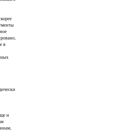
скорее
кументы
тное
ировано,
е в
шных
дически
еще и
ам
щинам,