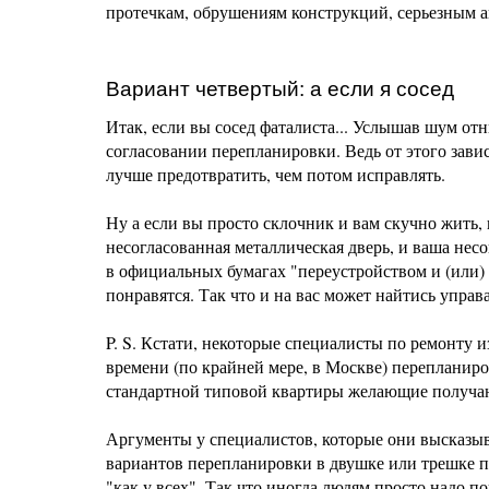
протечкам, обрушениям конструкций, серьезным 
Вариант четвертый: а если я сосед
Итак, если вы сосед фаталиста... Услышав шум отн
согласовании перепланировки. Ведь от этого завис
лучше предотвратить, чем потом исправлять.
Ну а если вы просто склочник и вам скучно жить, 
несогласованная металлическая дверь, и ваша несо
в официальных бумагах "переустройством и (или) 
понравятся. Так что и на вас может найтись управа
P. S. Кстати, некоторые специалисты по ремонту 
времени (по крайней мере, в Москве) перепланиро
стандартной типовой квартиры желающие получа
Аргументы у специалистов, которые они высказы
вариантов перепланировки в двушке или трешке п
"как у всех". Так что иногда людям просто надо по