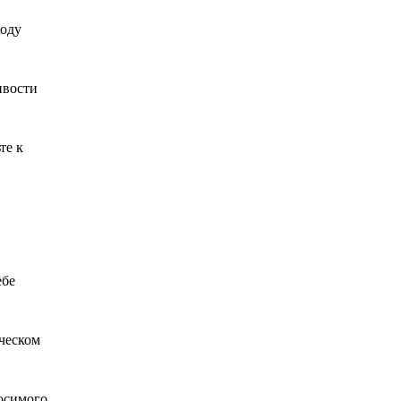
ходу
ивости
те к
ебе
ическом
носимого