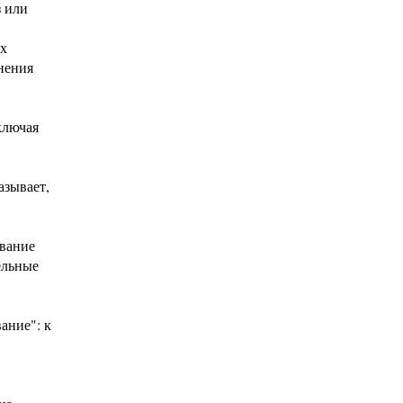
з или
их
нения
ключая
азывает,
ывание
ельные
ание": к