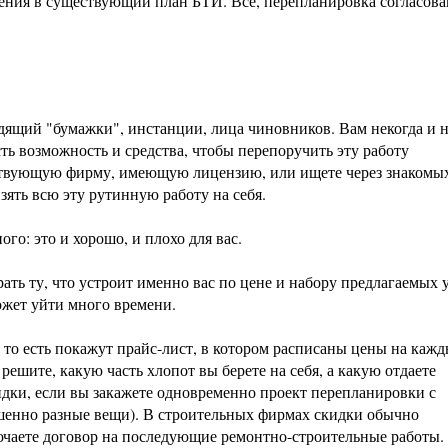
нения в существующий план БТИ. Все, перепланировка согласова
ящий "бумажки", инстанции, лица чиновников. Вам некогда и 
есть возможность и средства, чтобы перепоручить эту работу
тствующую фирму, имеющую лицензию, или ищете через знакомы
зять всю эту рутинную работу на себя.
го: это и хорошо, и плохо для вас.
ть ту, что устроит именно вас по цене и набору предлагаемых у
ожет уйти много времени.
 то есть покажут прайс-лист, в котором расписаны цены на кажд
решите, какую часть хлопот вы берете на себя, а какую отдаете
идки, если вы закажете одновременно проект перепланировки с
ершенно разные вещи). В строительных фирмах скидки обычно
лючаете договор на последующие ремонтно-строительные работы.