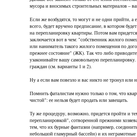
мусора и вносимых строительных материалов – ва
Если же возбудятся, то могут и не одни прийти, а
всего, будет вручено предписание, в котором буд
на перепланировку квартиры. Потом вам придется
заключается вот в чем: "собственник жилого поме
или наниматель такого жилого помещения по дого
прежнее состояние" (ЖК). Так что либо приводит
узаконивайте вашу самовольную перепланировку. 
граждан (см. варианты 1 и 2).
Ну а если вам повезло и вас никто не тронул или н
Помнить фаталистам нужно только о том, что квар
чистой": ее нельзя будет продать или завещать.
Ту же процедуру, возможно, придется пройти и те
перепланировкой", сотворенной прежними хозяева
тем, что их бурные фантазии (например, соединит
небольшой гламурный бассейн) и их неграмотные 