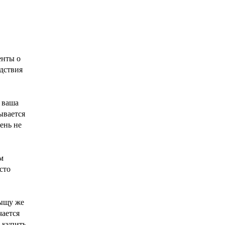
енты о
едствия
и ваша
ывается
ень не
м
сто
тыщу же
чается
о купить