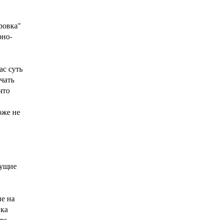
ровка"
рно-
ас суть
чать
что
оже не
сущие
е на
ика
те