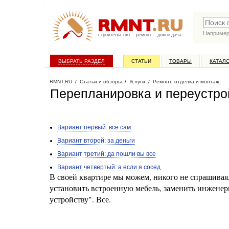
Наприме
строительство
ремонт
дом и дача
ВЫБРАТЬ РАЗДЕЛ
СТАТЬИ
ТОВАРЫ
КАТАЛ
RMNT.RU
/
Статьи и обзоры
/
Услуги
/
Ремонт, отделка и монтаж
Перепланировка и переустро
Вариант первый: все сам
Вариант второй: за деньги
Вариант третий: да пошли вы все
Вариант четвертый: а если я сосед
В своей квартире мы можем, никого не спрашивая,
установить встроенную мебель, заменить инженер
устройству". Все.