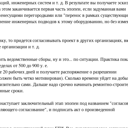
ий, инженерных систем и т. д. В результате вы получаете эски
 этом заканчивается первая часть эпопеи, если задуманная вами
 ненесущими перегородками или "перенос в рамках существующ
нение инженерных подводов к этому оборудованию, но без изме
у, то придется согласовывать проект в других организациях, в
организации и т. д.
ть ведомственные сборы, ну и это... по ситуации. Практика пок
елах от 500 до 900 у. е.
е 20 рабочих дней и получаете распоряжение о разрешении
должен быть четко мотивирован). Сколько времени уйдет на доб
лизительно сами. Дальше надо срочно начинать ремонтно-строит
енные сроки.
о наступает заключительный этап эпопеи под названием "согласов
ляющего согласование", и подписать акт о произведенной