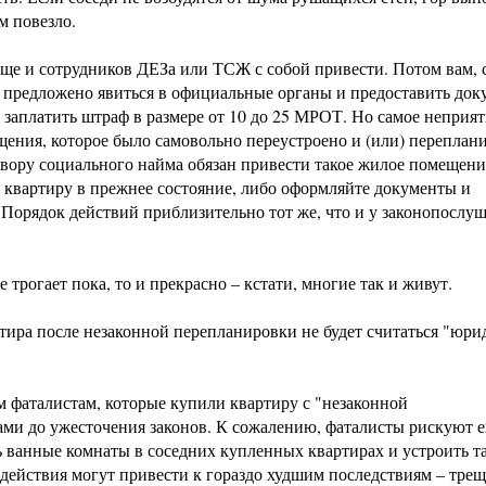
м повезло.
 еще и сотрудников ДЕЗа или ТСЖ с собой привести. Потом вам, 
ет предложено явиться в официальные органы и предоставить до
 заплатить штраф в размере от 10 до 25 МРОТ. Но самое неприя
щения, которое было самовольно переустроено и (или) переплан
вору социального найма обязан привести такое жилое помещени
е квартиру в прежнее состояние, либо оформляйте документы и
Порядок действий приблизительно тот же, что и у законопослу
е трогает пока, то и прекрасно – кстати, многие так и живут.
тира после незаконной перепланировки не будет считаться "юри
м фаталистам, которые купили квартиру с "незаконной
ми до ужесточения законов. К сожалению, фаталисты рискуют 
ь ванные комнаты в соседних купленных квартирах и устроить т
действия могут привести к гораздо худшим последствиям – тре