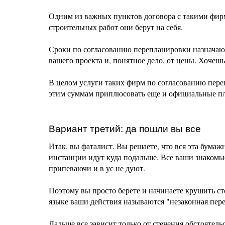
Одним из важных пунктов договора с такими фирма
строительных работ они берут на себя.
Сроки по согласованию перепланировки назначаютс
вашего проекта и, понятное дело, от цены. Хочешь
В целом услуги таких фирм по согласованию переп
этим суммам приплюсовать еще и официальные пла
Вариант третий: да пошли вы все
Итак, вы фаталист. Вы решаете, что вся эта бумаж
инстанции идут куда подальше. Все ваши знакомые
припеваючи и в ус не дуют.
Поэтому вы просто берете и начинаете крушить с
языке ваши действия называются "незаконная пер
Дальше все зависит только от стечения обстоятель