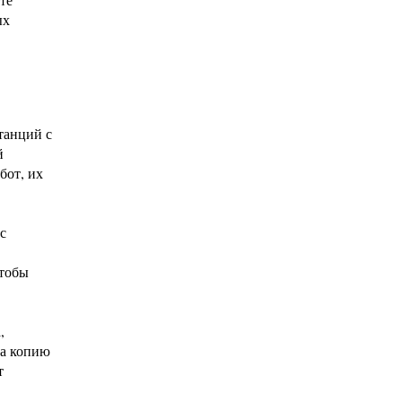
ых
танций с
й
бот, их
с
чтобы
,
на копию
т