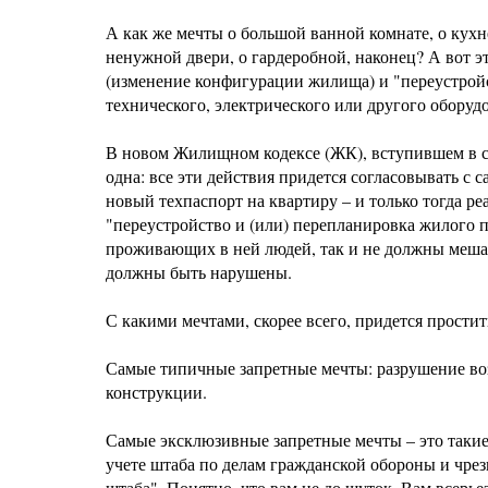
А как же мечты о большой ванной комнате, о кухн
ненужной двери, о гардеробной, наконец? А вот
(изменение конфигурации жилища) и "переустройс
технического, электрического или другого оборудо
В новом Жилищном кодексе (ЖК), вступившем в сил
одна: все эти действия придется согласовывать с
новый техпаспорт на квартиру – и только тогда ре
"переустройство и (или) перепланировка жилого 
проживающих в ней людей, так и не должны меша
должны быть нарушены.
С какими мечтами, скорее всего, придется простит
Самые типичные запретные мечты: разрушение воз
конструкции.
Самые эксклюзивные запретные мечты – это такие
учете штаба по делам гражданской обороны и чре
штаба". Понятно, что вам не до шуток. Вам всерье