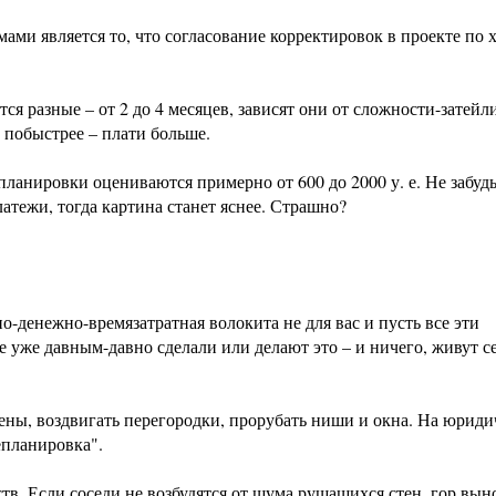
ми является то, что согласование корректировок в проекте по 
я разные – от 2 до 4 месяцев, зависят они от сложности-затейл
 побыстрее – плати больше.
ланировки оцениваются примерно от 600 до 2000 у. е. Не забудь
тежи, тогда картина станет яснее. Страшно?
но-денежно-времязатратная волокита не для вас и пусть все эти
 уже давным-давно сделали или делают это – и ничего, живут с
тены, воздвигать перегородки, прорубать ниши и окна. На юрид
епланировка".
ств. Если соседи не возбудятся от шума рушащихся стен, гор вы