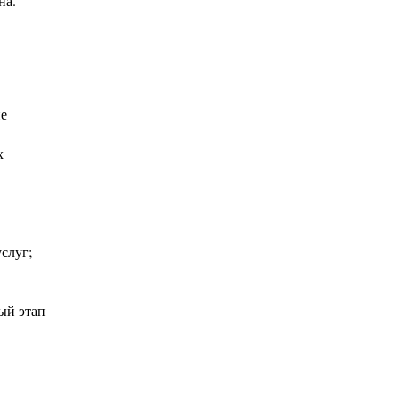
на.
не
х
слуг;
ый этап