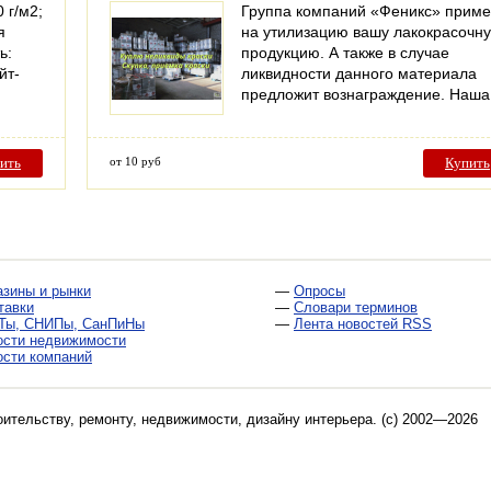
 г/м2;
Группа компаний «Феникс» приме
я
на утилизацию вашу лакокрасочн
ь:
продукцию. А также в случае
йт-
ликвидности данного материала
предложит вознаграждение. Наш
ить
от 10 руб
Купить
азины и рынки
—
Опросы
тавки
—
Словари терминов
Ты, СНИПы, СанПиНы
—
Лента новостей RSS
ости недвижимости
ости компаний
оительству, ремонту, недвижимости, дизайну интерьера
. (c) 2002—2026