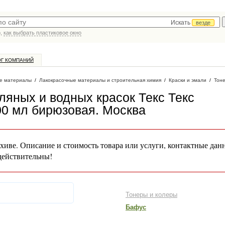
Искать
везде
р,
как выбрать пластиковое окно
ОГ КОМПАНИЙ
е материалы
/
Лакокрасочные материалы и строительная химия
/
Краски и эмали
/
Тон
ляных и водных красок Текс Текс
00 мл бирюзовая
. Москва
хиве. Описание и стоимость товара или услуги, контактные дан
действительны!
Тонеры и колеры
Бафус