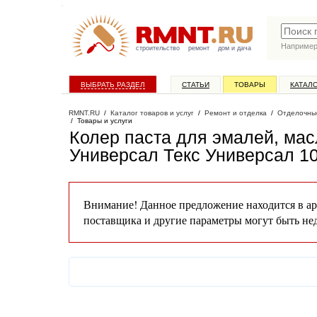
Наприме
строительство
ремонт
дом и дача
ВЫБРАТЬ РАЗДЕЛ
СТАТЬИ
ТОВАРЫ
КАТАЛ
RMNT.RU
/
Каталог товаров и услуг
/
Ремонт и отделка
/
Отделочны
/
Товары и услуги
Колер паста для эмалей, мас
Универсал Текс Универсал 1
Внимание! Данное предложение находится в ар
поставщика и другие параметры могут быть не