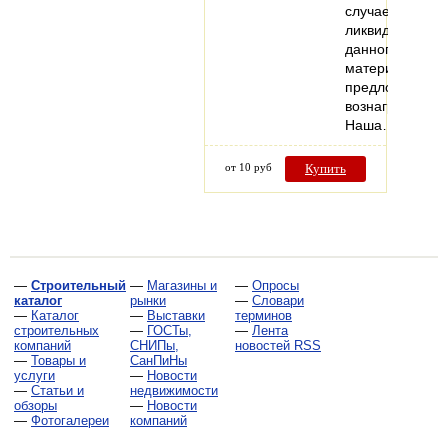
случае
ликвидности
данного
материала
предложит
вознаграждени
Наша…
от 10 руб
Купить
—
Строительный
—
Магазины и
—
Опросы
каталог
рынки
—
Словари
—
Каталог
—
Выставки
терминов
строительных
—
ГОСТы,
—
Лента
компаний
СНИПы,
новостей RSS
—
Товары и
СанПиНы
услуги
—
Новости
—
Статьи и
недвижимости
обзоры
—
Новости
—
Фотогалереи
компаний