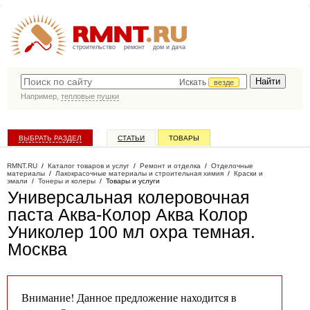
строительство
ремонт
дом и дача
Искать
везде
Например,
тепловые пушки
ВЫБРАТЬ РАЗДЕЛ
СТАТЬИ
ТОВАРЫ
КАТАЛОГ КОМПАНИЙ
RMNT.RU
/
Каталог товаров и услуг
/
Ремонт и отделка
/
Отделочные
материалы
/
Лакокрасочные материалы и строительная химия
/
Краски и
эмали
/
Тонеры и колеры
/
Товары и услуги
Универсальная колеровочная
паста Аква-Колор Аква Колор
Униколер 100 мл охра темная
.
Москва
Внимание! Данное предложение находится в