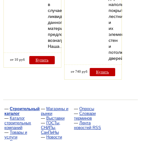
в
напольных
случае
покрытий,
ликвидности
лестниц
данного
и
материала
их
предложит
элементов,
вознаграждение.
стен
Наша…
и
потолков,
дверей…
от 10 руб
Купить
от 740 руб
Купить
—
Строительный
—
Магазины и
—
Опросы
каталог
рынки
—
Словари
—
Каталог
—
Выставки
терминов
строительных
—
ГОСТы,
—
Лента
компаний
СНИПы,
новостей RSS
—
Товары и
СанПиНы
услуги
—
Новости