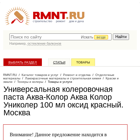
строительство
ремонт
дом и дача
Искать
везде
Например,
остекление балконов
ВЫБРАТЬ РАЗДЕЛ
СТАТЬИ
ТОВАРЫ
КАТАЛОГ КОМПАНИЙ
RMNT.RU
/
Каталог товаров и услуг
/
Ремонт и отделка
/
Отделочные
материалы
/
Лакокрасочные материалы и строительная химия
/
Краски и
эмали
/
Тонеры и колеры
/
Товары и услуги
Универсальная колеровочная
паста Аква-Колор Аква Колор
Униколер 100 мл оксид красный
.
Москва
Внимание! Данное предложение находится в