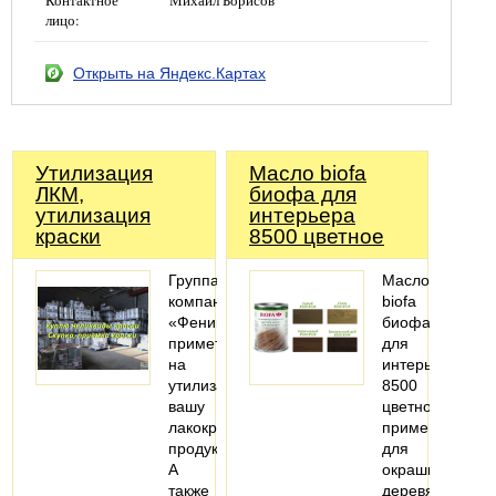
Контактное
Михаил Борисов
лицо:
Открыть на Яндекс.Картах
Утилизация
Масло biofa
ЛКМ,
биофа для
утилизация
интерьера
краски
8500 цветное
Группа
Масло
компаний
biofa
«Феникс»
биофа
примет
для
на
интерьера
утилизацию
8500
вашу
цветное
лакокрасочную
применяется
продукцию.
для
А
окрашивания
также
деревянных