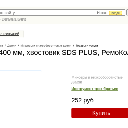
Искать
везде
р,
тепловые пушки
ОГ КОМПАНИЙ
нт
/
Дрели
/
Миксеры и низкооборотистые дрели
/
Товары и услуги
 400 мм, хвостовик SDS PLUS, РемоКо
Миксеры и низкооборотистые
дрели
Инструмент трех братьев
252 руб.
Купить