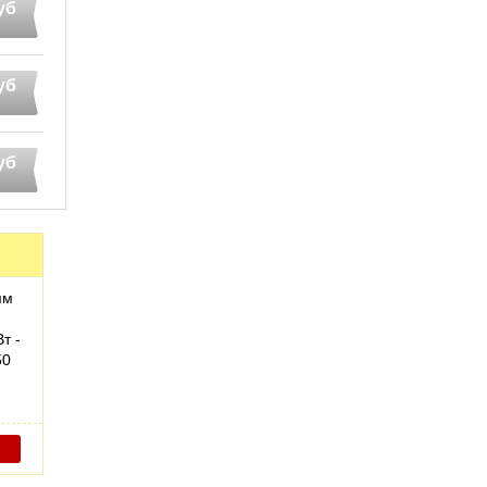
уб
уб
уб
мм
т -
50