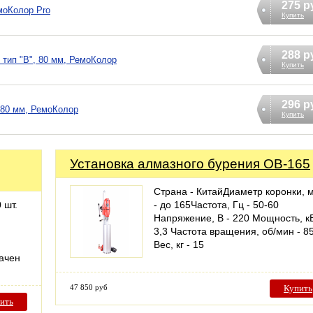
275 р
моКолор Pro
Купить
288 р
 тип "В", 80 мм, РемоКолор
Купить
296 р
 80 мм, РемоКолор
Купить
Установка алмазного бурения ОВ-165
Страна - КитайДиаметр коронки, 
 шт.
- до 165Частота, Гц - 50-60
Напряжение, В - 220 Мощность, кВ
3,3 Частота вращения, об/мин - 8
Вес, кг - 15
ачен
47 850 руб
Купить
ить