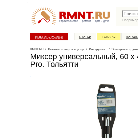
Наприме
строительство
ремонт
дом и дача
ВЫБРАТЬ РАЗДЕЛ
СТАТЬИ
ТОВАРЫ
КАТАЛ
RMNT.RU
/
Каталог товаров и услуг
/
Инструмент
/
Электроинструме
Миксер универсальный, 60 х
Pro
. Тольятти