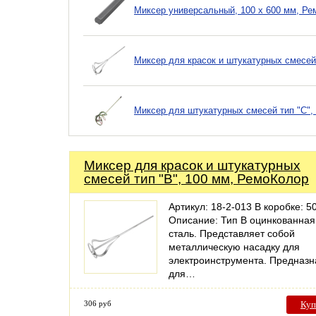
Миксер универсальный, 100 х 600 мм, Ре
Миксер для красок и штукатурных смесей
Миксер для штукатурных смесей тип "С",
Миксер для красок и штукатурных
смесей тип "В", 100 мм, РемоКолор
Артикул: 18-2-013 В коробке: 50
Описание: Тип В оцинкованная
сталь. Представляет собой
металлическую насадку для
электроинструмента. Предназн
для…
306 руб
Куп