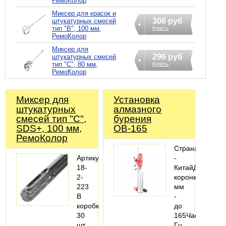
РемоКолор
Миксер для красок и
306 руб
штукатурных смесей
тип "В", 100 мм,
Купить
РемоКолор
Миксер для
296 руб
штукатурных смесей
тип "С", 80 мм,
Купить
РемоКолор
Миксер для
Установка
штукатурных
алмазного
смесей тип "С",
бурения
SDS+, 100 мм,
ОВ-165
РемоКолор
Страна
Артикул:
-
18-
КитайДиаметр
2-
коронки,
223
мм
В
-
коробке:
до
30
165Частота,
шт.
Гц