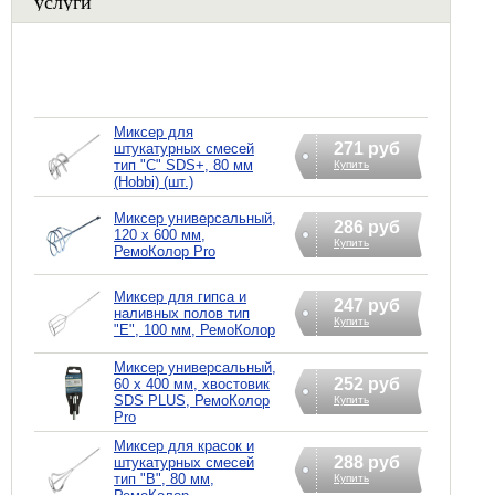
услуги
Миксер для
271 руб
штукатурных смесей
тип "С" SDS+, 80 мм
Купить
(Hobbi) (шт.)
Миксер универсальный,
286 руб
120 х 600 мм,
Купить
РемоКолор Pro
Миксер для гипса и
247 руб
наливных полов тип
Купить
"E", 100 мм, РемоКолор
Миксер универсальный,
252 руб
60 х 400 мм, хвостовик
SDS PLUS, РемоКолор
Купить
Pro
Миксер для красок и
288 руб
штукатурных смесей
тип "В", 80 мм,
Купить