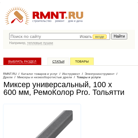
строительство
ремонт
дом и дача
Искать
везде
Например,
тепловые пушки
ВЫБРАТЬ РАЗДЕЛ
СТАТЬИ
ТОВАРЫ
КАТАЛОГ КОМПАНИЙ
RMNT.RU
/
Каталог товаров и услуг
/
Инструмент
/
Электроинструмент
/
Дрели
/
Миксеры и низкооборотистые дрели
/
Товары и услуги
Миксер универсальный, 100 х
600 мм, РемоКолор Pro
. Тольятти