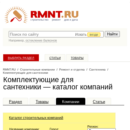
строительство
ремонт
дом и дача
Искать
везде
Например,
остекление балконов
ВЫБРАТЬ РАЗДЕЛ
СТАТЬИ
ТОВАРЫ
КАТАЛОГ КОМПАНИЙ
RMNT.RU
/
Строительные компании
/
Ремонт и отделка
/
Сантехника
/
Комплектующие для сантехники
Комплектующие для
сантехники — каталог компаний
Раздел
Товары
Компании
Статьи
Каталог строительных компаний
Регион:
Название компании:
Город: