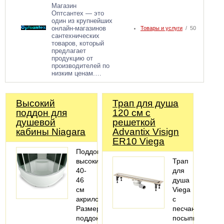
Магазин
Оптсантех — это
один из крупнейших
онлайн-магазинов
Товары и услуги
/ 50
сантехнических
товаров, который
предлагает
продукцию от
производителей по
низким ценам.…
Высокий
Трап для душа
поддон для
120 см с
душевой
решеткой
кабины Niagara
Advantix Visign
ER10 Viega
Поддон
высокий
Трап
40-
для
46
душа
см
Viega
акриловый
с
Размеры
песчаной
поддонов
посыпкой,