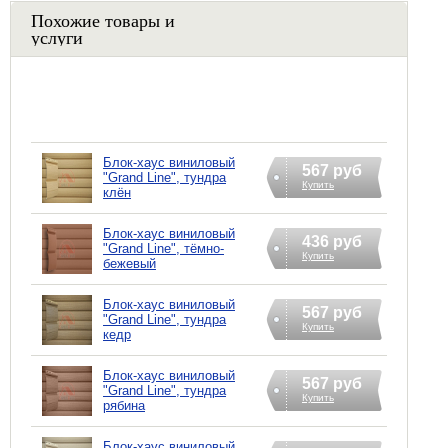
Похожие товары и
услуги
Блок-хаус виниловый
567 руб
"Grand Line", тундра
Купить
клён
Блок-хаус виниловый
436 руб
"Grand Line", тёмно-
Купить
бежевый
Блок-хаус виниловый
567 руб
"Grand Line", тундра
Купить
кедр
Блок-хаус виниловый
567 руб
"Grand Line", тундра
Купить
рябина
Блок-хаус виниловый