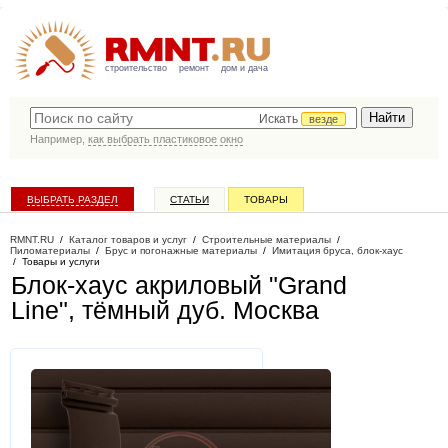
строительство
ремонт
дом и дача
Искать
везде
Например,
как выбрать пластиковое окно
ВЫБРАТЬ РАЗДЕЛ
СТАТЬИ
ТОВАРЫ
КАТАЛОГ КОМПАНИЙ
RMNT.RU
/
Каталог товаров и услуг
/
Строительные материалы
/
Пиломатериалы
/
Брус и погонажные материалы
/
Имитация бруса, блок-хаус
/
Товары и услуги
Блок-хаус акриловый "Grand
Line", тёмный дуб
. Москва