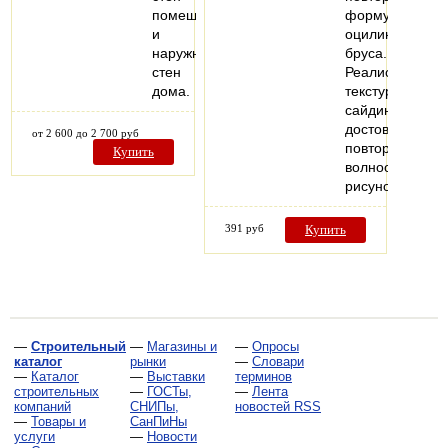
помещения
форму
и
оцилиндрованн
наружных
бруса.
стен
Реалистичная
дома.
текстура
сайдинга
достоверно
от 2 600 до 2 700 руб
повторяет
Купить
волнообразный
рисунок…
391 руб
Купить
—
Строительный
—
Магазины и
—
Опросы
каталог
рынки
—
Словари
—
Каталог
—
Выставки
терминов
строительных
—
ГОСТы,
—
Лента
компаний
СНИПы,
новостей RSS
—
Товары и
СанПиНы
услуги
—
Новости