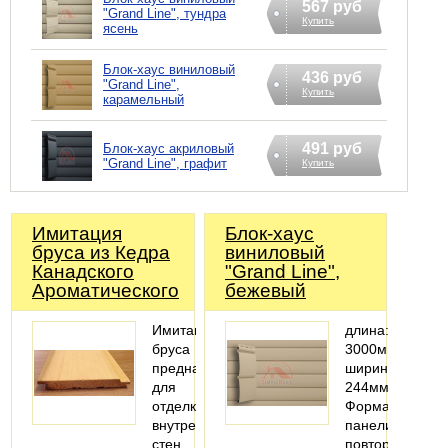
567 руб
"Grand Line", тундра
Купить
ясень
Блок-хаус виниловый
436 руб
"Grand Line",
Купить
карамельный
491 руб
Блок-хаус акриловый
"Grand Line", графит
Купить
Имитация
Блок-хаус
бруса из Кедра
виниловый
Канадского
"Grand Line",
Ароматического
бежевый
Имитация
длина:
бруса
3000мм;
предназначена
ширина:
для
244мм
отделки
Форма
внутренних
панели
стен
повторяет