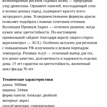
волнообразный рисунок годовых колец — природный
узор древесины. Орнамент панелей, воссоздающий слои
и волока ценных пород, подчеркнет красоту всего
загородного дома. Усовершенствование формулы красок
позволяет подобрать сложные сочетания оттенков.
Коллекция Премиум Акрил — отличное решение, когда
нужен запас цветостойкости. По-настоящему
премиальный сайдинг благодаря акрилу (акрил-стирол-
акрилонитрил — АСА). Особенно актуален для регионов
с повышенным УФ-излучением и резким перепадом
температур. Premium Acryl — отличный выбор для тех,
кто ценит качество, долговечность и надежность отделки
дома. 15 лет гарантии на цветостойкость, жизненный
цикл фасада 50 лет.
Технические характеристики
длина: 3000мм
ширина: 244мм
форма панели: блокхаус двойной
материал: акрил
способ монтажа: горизонтально