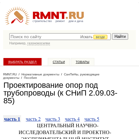
строительство
ремонт
дом и дача
Искать
везде
Например,
газонокосилки
ВЫБРАТЬ РАЗДЕЛ
СТАТЬИ
ТОВАРЫ
КАТАЛОГ КОМПАНИЙ
RMNT.RU
/
Нормативные документы
/
СанПиНы, руководящие
документы
/
Пособия
Проектирование опор под
трубопроводы (к СНиП 2.09.03-
85)
часть 1
часть 2
часть 3
часть 4
часть 5
ЦЕНТРАЛЬНЫЙ НАУЧНО-
ИССЛЕДОВАТЕЛЬСКИЙ И ПРОЕКТНО-