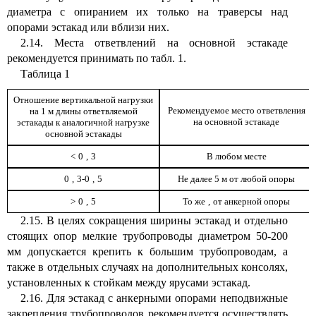
диаметра с опиранием их только на траверсы над
опорами эстакад или вблизи них.
2.14. Места ответвлений на основной эстакаде
рекомендуется принимать по табл. 1.
Таблица 1
Отношение вертикальной нагрузки
Рекомендуемое место ответвления
на 1 м длины ответвляемой
на основной эстакаде
эстакады к аналогичной нагрузке
основной эстакады
<
0
,
3
В любом месте
0
,
3-0
,
5
Не далее 5 м от любой опоры
>
0
,
5
То же
,
от анкерной опоры
2.15. В целях сокращения ширины эстакад и отдельно
стоящих опор мелкие трубопроводы диаметром 50-200
мм допускается крепить к большим трубопроводам, а
также в отдельных случаях на дополнительных консолях,
установленных к стойкам между ярусами эстакад.
2.16. Для эстакад с анкерными опорами неподвижные
закрепления трубопроводов рекомендуется осуществлять