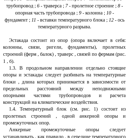
трубопровод
;
6
- траверса
;
7
- пролетное строение
;
8
-
опорная часть трубопровода
;
9
- колонна
;
10
-
фундамент
;
11
- вставки температурного блока
;
12
- ось
температурного разрыва.
Эстакада состоит из опор (опора включает в себя:
колонны, связи, ригели, фундаменты), пролетных
строений (ферм
,
балок)
,
траверс
,
связей по фермам (рис.
1
,
б).
1.3. В продольном направлении отдельно стоящие
опоры и эстакады следует разбивать на температурные
блоки
,
длина которых принимается в зависимости от
предельных расстояний между неподвижными
опорными частями трубопроводов и расчета
конструкций на климатические воздействия.
1.4. Температурный блок (см. рис. 1) состоит из
пролетных строений
,
одной анкерной опоры и
промежуточных опор.
Анкерные промежуточные опоры следует
устанавливать
,
как правило
,
в середине температурного