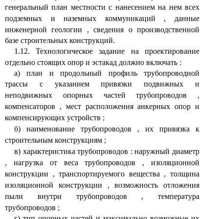
генеральный план местности с нанесением на нем всех
подземных и наземных коммуникаций
,
данные
инженерной геологии
,
сведения о производственной
базе строительных конструкций.
1.12. Технологическое задание на проектирование
отдельно стоящих опор и эстакад должно включать
:
а) план и продольный профиль трубопроводной
трассы с указанием привязки подвижных и
неподвижных опорных частей трубопроводов
,
компенсаторов
,
мест расположения анкерных опор и
компенсирующих устройств
;
б) наименование трубопроводов
,
их привязка к
строительным конструкциям
;
в) характеристика трубопроводов
:
наружный диаметр
,
нагрузка от веса трубопроводов
,
изоляционной
конструкции
,
транспортируемого вещества
,
толщина
изоляционной конструкции
,
возможность отложения
пыли внутри трубопроводов
,
температура
трубопроводов
;
г) тип опорных частей и максимально возможные их