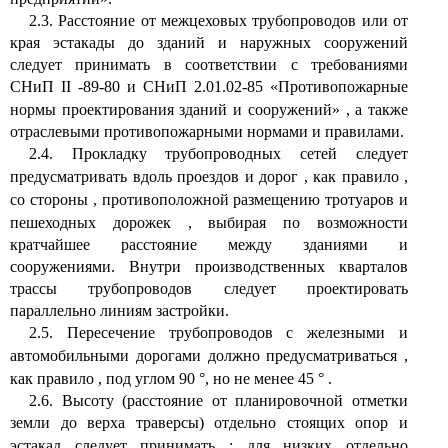
2.3. Расстояние от межцеховых трубопроводов или от
края эстакады до зданий и наружных сооружений
следует принимать в соответствии с требованиями
СНиП
II
-89-80 и СНиП 2.01.02-85 «Противопожарные
нормы проектирования зданий и сооружений»
,
а также
отраслевыми противопожарными нормами и правилами.
2.4. Прокладку трубопроводных сетей следует
предусматривать вдоль проездов и дорог
,
как правило
,
со стороны
,
противоположной размещению тротуаров и
пешеходных дорожек
,
выбирая по возможности
кратчайшее расстояние между зданиями и
сооружениями. Внутри производственных кварталов
трассы трубопроводов следует проектировать
параллельно линиям застройки.
2.5. Пересечение трубопроводов с железными и
автомобильными дорогами должно предусматриваться
,
как правило
,
под углом 90
°,
но не менее 45
°
.
2.6. Высоту (расстояние от планировочной отметки
земли до верха траверсы) отдельно стоящих опор и
эстакад следует принимать
:
для низких отдельно