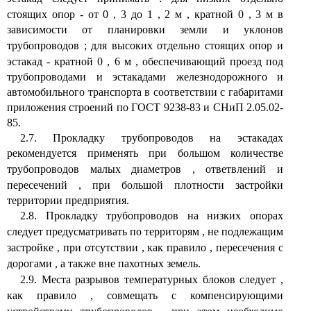
стоящих опор - от 0
,
3 до 1
,
2 м
,
кратной 0
,
3 м в
зависимости от планировки земли и уклонов
трубопроводов
;
для высоких отдельно стоящих опор и
эстакад - кратной 0
,
6 м
,
обеспечивающий проезд под
трубопроводами и эстакадами железнодорожного и
автомобильного транспорта в соответствии с габаритами
приложения строений по ГОСТ 9238-83 и СНиП 2.05.02-
85.
2.7. Прокладку трубопроводов на эстакадах
рекомендуется применять при большом количестве
трубопроводов малых диаметров
,
ответвлений и
пересечений
,
при большой плотности застройки
территории предприятия.
2.8. Прокладку трубопроводов на низких опорах
следует предусматривать по территорям
,
не подлежащим
застройке
,
при отсутствии
,
как правило
,
пересечения с
дорогами
,
а также вне пахотных земель.
2.9. Места разрывов температурных блоков следует
,
как правило
,
совмещать с компенсирующими