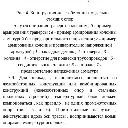
Рис. 4. Конструкция железобетонных отдельно
стоящих опор
а
- узел опирания траверс на колонну
;
б
- пример
армирования траверсы
;
в
- пример армирования колонны
арматурой без предварительного напряжения
;
г
- пример
армирования колонны предварительно напряженной
арматурой
;
1
- закладная деталь
;
2
- траверса
;
3
-
колонна
;
4
- отверстие для подвески трубопроводов
;
5
-
соединительные стержни
;
6
- спираль
;
7
-
предварительно напряженная арматура
3.9. Для эстакад
,
выполняемых полностью из
железобетонных конструкций или комбинированных
конструкций (железобетонных опор и стальных
пролетных строений) температурный блок должен
компоноваться
,
как правило
,
из одних промежуточных
опор (рис. 5 и 6). Горизонтальные нагрузки
,
действующие вдоль оси трассы
,
воспринимаются всеми
опорами температурного блока.