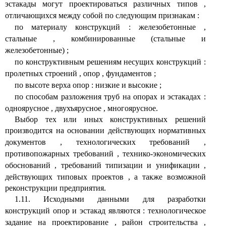
эстакады могут проектироваться различных типов
,
отличающихся между собой по следующим признакам
:
по материалу конструкций
:
железобетонные
,
стальные
,
комбинированные (стальные и
железобетонные)
;
по конструктивным решениям несущих конструкций
:
пролетных строений
,
опор
,
фундаментов
;
по высоте верха опор
:
низкие и высокие
;
по способам разложения труб на опорах и эстакадах
:
одноярусное
,
двухъярусное
,
многоярусное.
Выбор тех или иных конструктивных решений
производится на основании действующих нормативных
документов
,
технологических требований
,
противопожарных требований
,
технико-экономических
обоснований
,
требований типизации и унификации
,
действующих типовых проектов
,
а также возможной
реконструкции предприятия.
1.11. Исходными данными для разработки
конструкций опор и эстакад являются
:
технологическое
задание на проектирование
,
район строительства
,