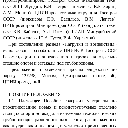
Промстройниипроект Госстроя СССР (кандидаты техн.
наук Л.Ш. Лундин, В.И. Петров, инженеры В.Б. Зорин,
А.М. Монин), ЦНИИпроектстальконструкция Госстроя
СССР (инженеры Г.Ф. Васильев, В.М. Лаптев),
НИИпромстрой Минпромстроя СССР (кандидаты техн.
наук З.В. Бабичев, А.Л. Готман), ГИАП Минудобрений
СССР (инженеры Ю.А. Гусев, В.Ф. Харламов).
При составлении раздела «Нагрузки и воздействия»
использованы разработанные ЦНИИСК Госстроя СССР
Рекомендации по определению нагрузок на отдельно
стоящие опоры и эстакады под трубопроводы.
Предложения и замечания просим направлять по
адресу: 127238, Москва, Дмитровское шоссе, 46,
ЦНИИпромзданий.
1. ОБЩИЕ ПОЛОЖЕНИЯ
1.1. Настоящее Пособие содержит материалы по
проектированию новых и реконструируемых отдельно
стоящих опор и эстакад для надземных технологических
трубопроводов различного назначения, расположенных
как внутри, так и вне цехов, и установок промышленных