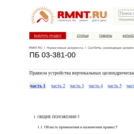
Наприме
строительство
ремонт
дом и дача
ВЫБРАТЬ РАЗДЕЛ
СТАТЬИ
ТОВАРЫ
КАТАЛ
RMNT.RU
/
Нормативные документы
/
СанПиНы, руководящие докуме
ПБ 03-381-00
Правила устройства вертикальных цилиндрических
часть 1
часть 2
часть 3
часть 4
часть 5
час
1. ОБЩИЕ ПОЛОЖЕНИЯ 5
1.1. Область применения и назначения правил 5