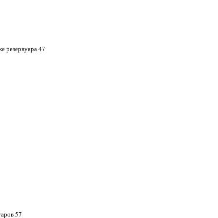
ке резервуара 47
уаров 57