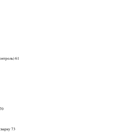
онтроль) 61
70
сварку 73