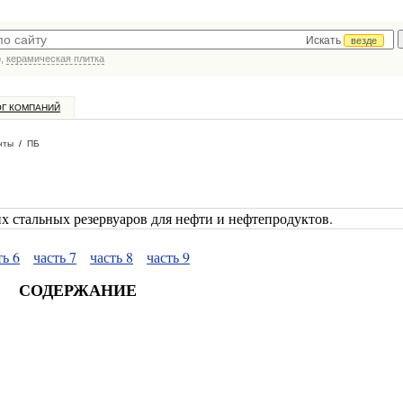
Искать
везде
р,
керамическая плитка
ОГ КОМПАНИЙ
нты
/
ПБ
 стальных резервуаров для нефти и нефтепродуктов.
ть 6
часть 7
часть 8
часть 9
СОДЕРЖАНИЕ