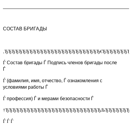
________________________________________________
СОСТАВ БРИГАДЫ
‚ЂЂЂЂЂЂЂЂЂЂЂЂЂЂЂЂЂЂЂЂЂЂЂЂЂЂЂ€ЂЂЂЂЂЂЂЂ
Ѓ
Состав бригады Ѓ Подпись членов бригады после
Ѓ
Ѓ
(фамилия, имя, отчество, Ѓ ознакомления с
условиями работы Ѓ
Ѓ
профессия) Ѓ и мерами безопасности Ѓ
†ЂЂЂЂЂЂЂЂЂЂЂЂЂЂЂЂЂЂЂЂЂЂЂЂЂЂЂЉЂЂЂЂЂЂЂ
Ѓ Ѓ Ѓ