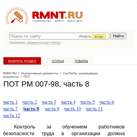
строительство
ремонт
дом и дача
Искать
везде
Например,
керамическая плитка
ВЫБРАТЬ РАЗДЕЛ
СТАТЬИ
ТОВАРЫ
КАТАЛОГ КОМПАНИЙ
RMNT.RU
/
Нормативные документы
/
СанПиНы, руководящие
документы
/
ПОТ
ПОТ РМ 007-98, часть 8
часть 1
часть 2
часть 3
часть 4
часть 5
часть 6
часть 8
часть 7
часть 9
часть 10
часть 11
часть 12
Контроль за обучением работников
безопасности труда в организации должна