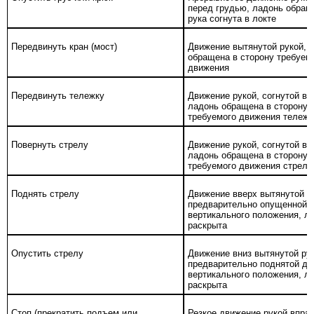
перед грудью, ладонь обращ
рука согнута в локте
Передвинуть кран (мост)
Движение вытянутой рукой, 
обращена в сторону требуем
движения
Передвинуть тележку
Движение рукой, согнутой в л
ладонь обращена в сторону
требуемого движения тележк
Повернуть стрелу
Движение рукой, согнутой в л
ладонь обращена в сторону
требуемого движения стрелы
Поднять стрелу
Движение вверх вытянутой р
предварительно опущенной 
вертикального положения, л
раскрыта
Опустить стрелу
Движение вниз вытянутой рук
предварительно поднятой до
вертикального положения, л
раскрыта
Стоп (прекратить подъем или
Резкое движение рукой вправ