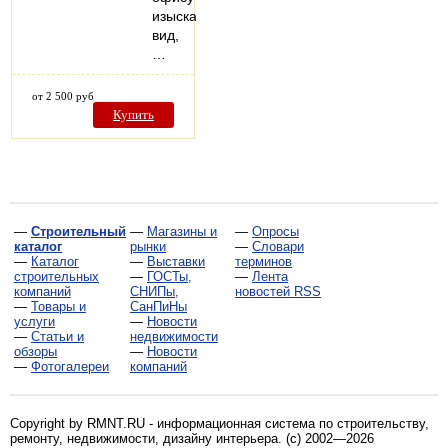
изысканный
вид,
…
от 2 500 руб
Купить
—
Строительный
—
Магазины и
—
Опросы
каталог
рынки
—
Словари
—
Каталог
—
Выставки
терминов
строительных
—
ГОСТы,
—
Лента
компаний
СНИПы,
новостей RSS
—
Товары и
СанПиНы
услуги
—
Новости
—
Статьи и
недвижимости
обзоры
—
Новости
—
Фотогалереи
компаний
Copyright by RMNT.RU - информационная система по
строительству,
ремонту, недвижимости, дизайну интерьера
. (c) 2002—2026