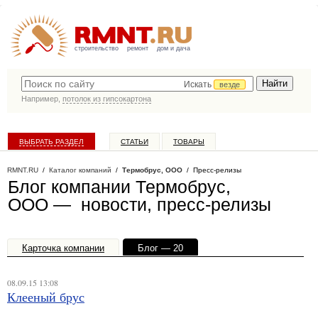
строительство
ремонт
дом и дача
Искать
везде
Например,
потолок из гипсокартона
ВЫБРАТЬ РАЗДЕЛ
СТАТЬИ
ТОВАРЫ
КАТАЛОГ КОМПАНИЙ
RMNT.RU
/
Каталог компаний
/
Термобрус, ООО
/ Пресс-релизы
Блог компании Термобрус,
ООО — новости, пресс-релизы
Карточка компании
Блог — 20
Офисы, филиалы — 1
08.09.15 13:08
Клееный брус