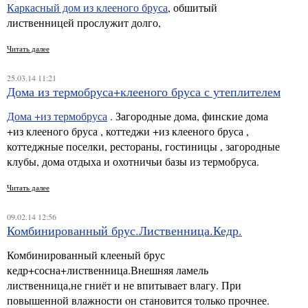
Каркасный дом из клееного бруса
, обшитый
лиственницей прослужит долго,
Читать далее
25.03.14 11:21
Дома из термобруса+клееного бруса с утеплителем
Дома +из термобруса
. Загородные дома, финские дома
+из клееного бруса , коттеджи +из клееного бруса ,
коттеджные поселки, рестораны, гостиницы , загородные
клубы, дома отдыха и охотничьи базы из термобруса.
Читать далее
09.02.14 12:56
Комбинированный брус.Лиственница.Кедр.
Комбинированный клееный брус
кедр+сосна+лиственница.Внешняя ламель
лиственница,не гниёт и не впитывает влагу. При
повышенной влажности oн становится только прочнее.