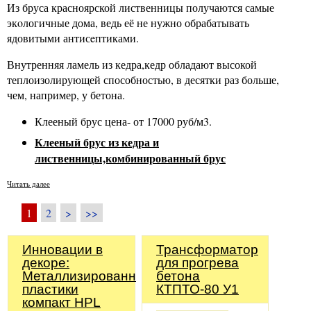
Из бруса красноярской лиственницы получаются самые
экoлогичные дома, ведь её не нужно обрабатывать
ядовитыми антисeптиками.
Внутренняя ламель из кедра,кедр обладают высокой
теплоизолирующей способностью, в десятки раз больше,
чем, например, у бетона.
Клееный брус цена- от 17000 руб/м3.
Клееный брус из кедра и
лиственницы,комбинированный брус
Читать далее
1
2
>
>>
Инновации в
Трансформатор
декоре:
для прогрева
Металлизированные
бетона
пластики
КТПТО-80 У1
компакт HPL