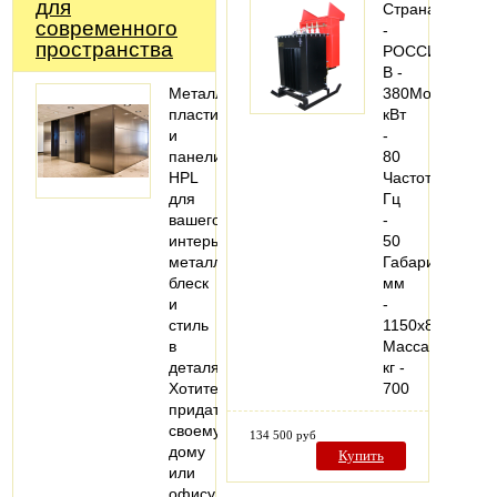
для
Страна
современного
-
пространства
РОССИЯНапря
В -
Металлизированные
380Мощность,
пластики
кВт
и
-
панели
80
HPL
Частота,
для
Гц
вашего
-
интерьера:
50
металлический
Габариты,
блеск
мм
и
-
стиль
1150х820х1300
в
Масса,
деталях.
кг -
Хотите
700
придать
своему
134 500 руб
дому
Купить
или
офису