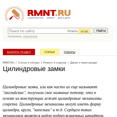
строительство
ремонт
дом и дача
Искать
везде
Например,
смесители
ВЫБРАТЬ РАЗДЕЛ
СТАТЬИ
ТОВАРЫ
КАТАЛОГ КОМПАНИЙ
RMNT.RU
/
Статьи и обзоры
/
Ремонт и отделка
/
Двери и перегородки
Цилиндровые замки
Цилиндровые замки, или как часто их еще называют
"английские", получили свое название потому, что в
основе их конструкции лежат цилиндровые механизмы
секрета. Цилиндровые механизмы могут иметь форму
цилиндра, круга, "капельки" и т.д. Сердцем таких
механизмов является набор подпружиненных штифтов,