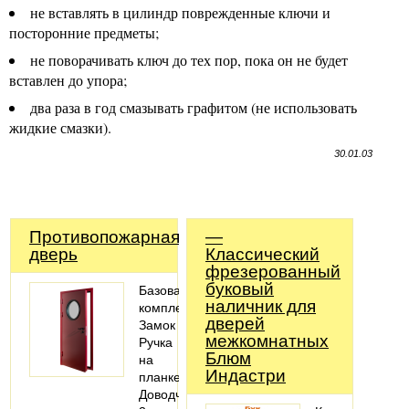
не вставлять в цилиндр поврежденные ключи и
посторонние предметы;
не поворачивать ключ до тех пор, пока он не будет
вставлен до упора;
два раза в год смазывать графитом (не использовать
жидкие смазки).
30.01.03
Противопожарная
—
дверь
Классический
фрезерованный
буковый
Базовая
наличник для
комплектация:
дверей
Замок
межкомнатных
Ручка
Блюм
на
Индастри
планке
Доводчик