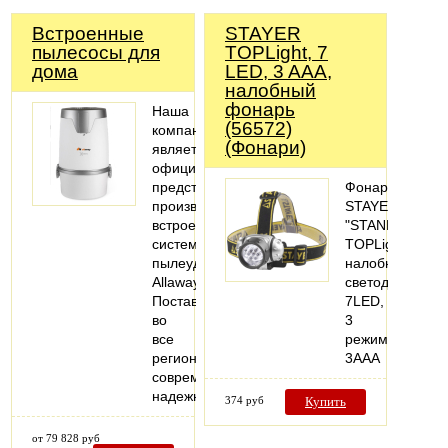
Встроенные
STAYER
пылесосы для
TOPLight, 7
дома
LED, 3 AAA,
налобный
фонарь
Наша
(56572)
компания
(Фонари)
является
официальным
представителем
Фонарь
производителя
STAYER
встроенных
"STANDARD"
систем
TOPLight
пылеудаления
налобный
Allaway.
светодиодный,
Поставляем
7LED,
во
3
все
режима,
регионы
3ААА
современные,
надежные…
374 руб
Купить
от 79 828 руб