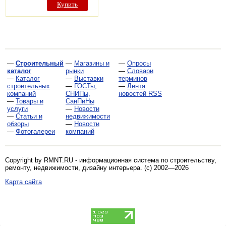
Купить
—
Строительный
—
Магазины и
—
Опросы
каталог
рынки
—
Словари
—
Каталог
—
Выставки
терминов
строительных
—
ГОСТы,
—
Лента
компаний
СНИПы,
новостей RSS
—
Товары и
СанПиНы
услуги
—
Новости
—
Статьи и
недвижимости
обзоры
—
Новости
—
Фотогалереи
компаний
Copyright by RMNT.RU - информационная система по
строительству,
ремонту, недвижимости, дизайну интерьера
. (c) 2002—2026
Карта сайта