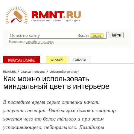
строительство
ремонт
дом и дача
Искать
везде
Например,
дизайн интерьера
ВЫБРАТЬ РАЗДЕЛ
СТАТЬИ
ТОВАРЫ
КАТАЛОГ КОМПАНИЙ
RMNT.RU
/
Статьи и обзоры
/
Обустройство и уют
Как можно использовать
миндальный цвет в интерьере
В последнее время серые оттенки начали
уступать позиции. Владельцам домов и квартир
хочется чего-то более тёплого и при этом
успокаивающего, нейтрального. Дизайнеры