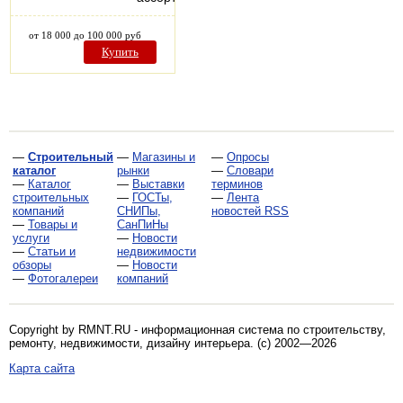
от 18 000 до 100 000 руб
Купить
—
Строительный
—
Магазины и
—
Опросы
каталог
рынки
—
Словари
—
Каталог
—
Выставки
терминов
строительных
—
ГОСТы,
—
Лента
компаний
СНИПы,
новостей RSS
—
Товары и
СанПиНы
услуги
—
Новости
—
Статьи и
недвижимости
обзоры
—
Новости
—
Фотогалереи
компаний
Copyright by RMNT.RU - информационная система по
строительству,
ремонту, недвижимости, дизайну интерьера
. (c) 2002—2026
Карта сайта