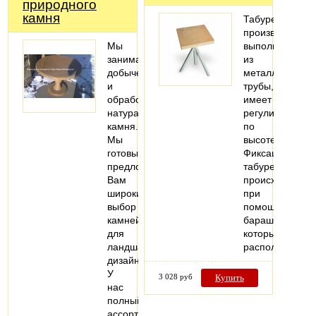
природного
камня
Табурет
производствен
Мы
выполнен
занимаемся
из
добычей
металлической
и
трубы,
обработкой
имеет
натурального
регулировку
камня.
по
Мы
высоте.
готовы
Фиксация
предложить
табурета
Вам
происходит
широкий
при
выбор
помощи
камней
барашка,
для
который
ландшафтного
расположен…
дизайна.
У
3 028 руб
Купить
нас
полный
ассортимент…