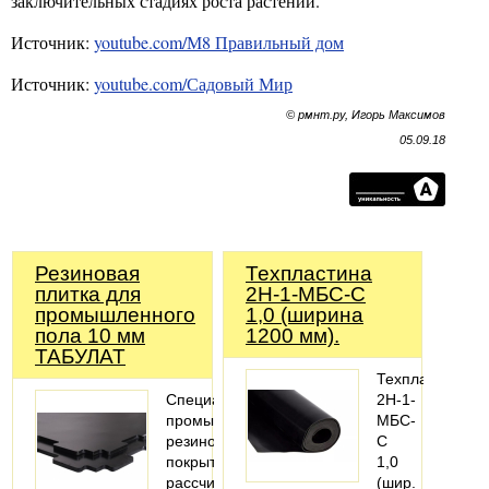
заключительных стадиях роста растений.
Источник:
youtube.com/М8 Правильный дом
Источник:
youtube.com/Садовый Мир
© рмнт.ру, Игорь Максимов
05.09.18
Резиновая
Техпластина
плитка для
2Н-1-МБС-С
промышленного
1,0 (ширина
пола 10 мм
1200 мм).
ТАБУЛАТ
Техпластина
Специальное
2Н-1-
промышленное
МБС-
резиновое
С
покрытие,
1,0
рассчитано
(шир.