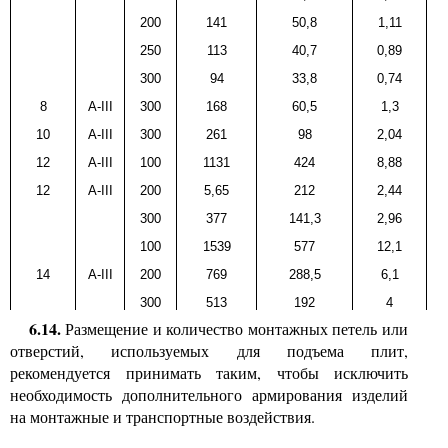
200
141
50,8
1,11
250
113
40,7
0,89
300
94
33,8
0,74
8
A-III
300
168
60,5
1,3
10
A-III
300
261
98
2,04
12
A-III
100
1131
424
8,88
12
A-III
200
5,65
212
2,44
300
377
141,3
2,96
100
1539
577
12,1
14
A-III
200
769
288,5
6,1
300
513
192
4
6.14
.
Размещение и количество монтажных петель или
отверстий, используемых для подъема плит,
рекомендуется принимать таким, чтобы исключить
необходимость дополнительного армирования изделий
на монтажные и транспортные воздействия.