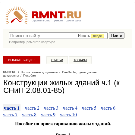
строительство
ремонт
дом и дача
Искать
везде
Например,
ремонт в квартире
ВЫБРАТЬ РАЗДЕЛ
СТАТЬИ
ТОВАРЫ
КАТАЛОГ КОМПАНИЙ
RMNT.RU
/
Нормативные документы
/
СанПиНы, руководящие
документы
/
Пособия
Конструкции жилых зданий ч.1 (к
СНиП 2.08.01-85)
часть 1
часть 2
часть 3
часть 4
часть 5
часть 6
часть 7
часть 8
часть 9
часть 10
Пособие по проектированию жилых зданий.
Вып. 3