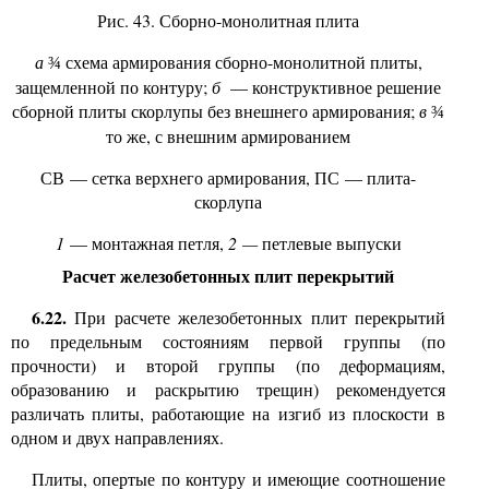
Рис. 43. Сборно-монолитная плита
а
схема армирования сборно-монолитной плиты,
¾
защемленной по контуру;
б
— конструктивное решение
сборной плиты скорлупы без внешнего армирования;
в
¾
то же, с внешним армированием
СВ — сетка верхнего армирования, ПС — плита-
скорлупа
1
— монтажная петля,
2 —
петлевые выпуски
Расчет железобетонных плит перекрытий
6.22.
При расчете железобетонных плит перекрытий
по предельным состояниям первой группы (по
прочности) и второй группы (по деформациям,
образованию и раскрытию трещин) рекомендуется
различать плиты, работающие на изгиб из плоскости в
одном и двух направлениях.
Плиты, опертые по контуру и имеющие соотношение