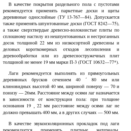
В качестве покрытия раздельного пола с пустотами
рекомендуется применять паркетные доски и щиты
деревянные однослойные (ТУ 13-767—84). Допускается
также применять шпунтованные доски (ГОСТ 8242—75),
а также сверхтвердые древесно-волокнистые плиты по
сплошному настилу из нешпунтованных и нестроганных
досок толщиной 22 мм из низкосортной древесины и
деловых короткомерных отходов лесопиления и
деревообработки или из древесностружечных плит
толщиной не менее 19 мм марки П-3 (ГОСТ 10632—77*).
Лаги рекомендуется выполнять из прямоугольных
деревянных брусков сечением 40
80 мм или
´
клиновидных высотой 40 мм, шириной поверху — 70 и
понизу — 26мм. Расстояние между осями лаг назначается
в зависимости от конструкции пола: при толщине
основания 19
22 мм расстояние между осями лаг не
¸
должно превышать 400 мм, а в других случаях — 500 мм.
В качестве звукоизоляционных прокладок под лаги
рекомендуется применять плитные материалы,