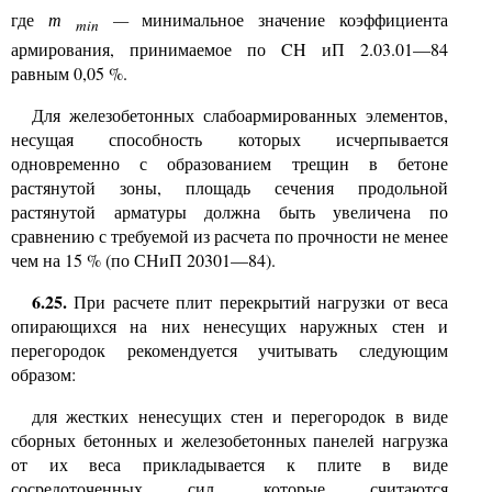
где
—
минимальное значение коэффициента
m
min
армирования, принимаемое по
CH
иП 2.03.01—84
равным 0,05 %.
Для железобетонных слабоармированных элементов,
несущая способность которых исчерпывается
одновременно с образованием трещин в бетоне
растянутой зоны, площадь сечения продольной
растянутой арматуры должна быть увеличена по
сравнению с требуемой из расчета по прочности не менее
чем на 15 %
(по СНиП 20301—84).
6.25.
При расчете плит перекрытий нагрузки от веса
опирающихся на них ненесущих наружных стен и
перегородок рекомендуется учитывать следующим
образом:
для жестких
ненесущих стен и перегородок в виде
сборных бетонных и железобетонных панелей нагрузка
от их веса прикладывается к плите в виде
сосредоточенных сил, которые считаются