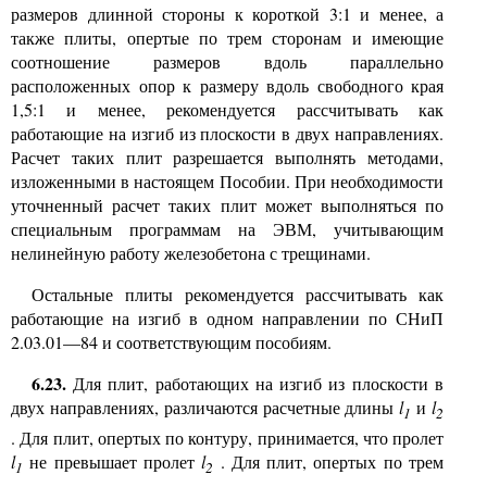
размеров длинной стороны к
короткой 3:
1 и
менее, а
также плиты, опертые по трем сторонам и имеющие
соотношение размеров вдоль параллельно
расположенных опор к размеру вдоль свободного края
1,5:1 и менее, рекомендуется рассчитывать как
работающие на изгиб из плоскости в двух направлениях.
Расчет таких плит разрешается выполнять методами,
изложенными в настоящем Пособии. При необходимости
уточненный расчет таких плит может выполняться по
специальным программам на ЭВМ, учитывающим
нелинейную работу железобетона с трещинами.
Остальные плиты рекомендуется рассчитывать как
работающие на изгиб в одном направлении по СНиП
2.03.01—84 и соответствующим пособиям.
6.23.
Для плит, работающих на изгиб из плоскости в
двух направлениях, различаются расчетные длины
l
и
l
1
2
. Для плит, опертых по контуру, принимается, что пролет
l
не превышает пролет
l
.
Для плит, опертых по трем
1
2