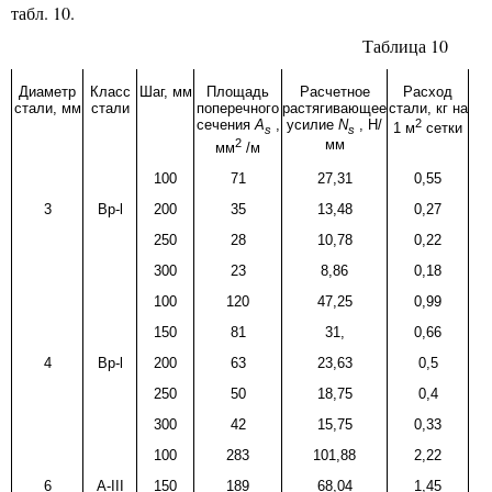
табл. 10.
Таблица 10
Диаметр
Класс
Шаг, мм
Площадь
Расчетное
Расход
стали, мм
стали
поперечного
растягивающее
стали, кг
на
сечения
А
,
усилие
N
, Н/
2
1 м
сетки
s
s
2
мм
мм
/м
100
71
27,31
0,55
3
В
p-l
200
35
13,48
0,27
250
28
10,78
0,22
300
23
8,86
0,18
100
120
47,25
0,99
150
81
31,
0,66
4
В
p-l
200
63
23,63
0,5
250
50
18,75
0,4
300
42
15,75
0,33
100
283
101,88
2,22
6
A-III
150
189
68,04
1,45