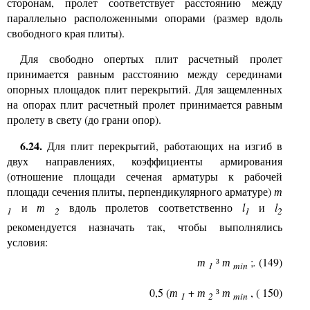
сторонам, пролет соответствует расстоянию между
параллельно расположенными опорами (размер вдоль
свободного края плиты).
Для свободно опертых плит расчетный пролет
принимается равным расстоянию между серединами
опорных площадок плит перекрытий. Для защемленных
на опорах плит расчетный пролет принимается равным
пролету в свету (до грани опор).
6.24.
Для плит перекрытий, работающих на изгиб в
двух направлениях, коэффициенты армирования
(отношение площади сеченая арматуры к рабочей
площади сечения плиты,
перпендикулярного арматуре)
m
и
вдоль пролетов соответственно
l
и
l
m
1
2
1
2
рекомендуется назначать так, чтобы выполнялись
условия:
;
.
(149)
m
³
m
1
min
0,5 (
+
,
(
1
50)
m
m
³
m
1
2
min