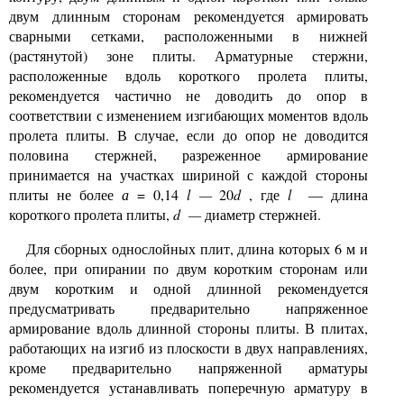
двум длинным сторонам рекомендуется армировать
сварными сетками, расположенными в нижней
(растянутой) зоне плиты. Арматурные стержни,
расположенные вдоль короткого пролета плиты,
рекомендуется частично не доводить до опор в
соответствии с изменением изгибающих моментов вдоль
пролета плиты. В случае, если до опор не доводится
половина стержней, разреженное армирование
принимается на участках шириной с каждой стороны
плиты не более
а
= 0,14
l
—
20
d
, где
l
— длина
короткого пролета плиты,
d
—
диаметр стержней.
Для сборных однослойных плит, длина которых 6 м и
более, при опирании по двум коротким сторонам или
двум коротким и одной длинной рекомендуется
предусматривать предварительно напряженное
армирование вдоль длинной стороны плиты. В плитах,
работающих на изгиб из плоскости в двух направлениях,
кроме предварительно напряженной арматуры
рекомендуется устанавливать поперечную арматуру в