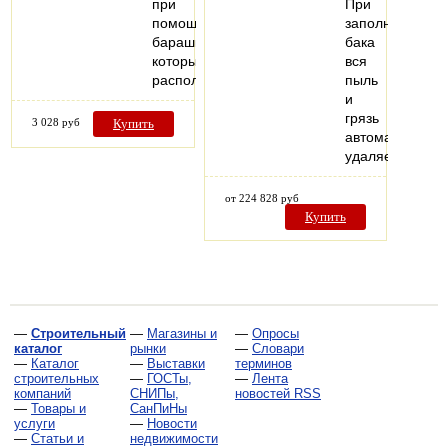
при
При
помощи
заполнении
барашка,
бака
который
вся
расположен…
пыль
и
грязь
3 028 руб
Купить
автоматически
удаляется…
от 224 828 руб
Купить
—
Строительный
—
Магазины и
—
Опросы
каталог
рынки
—
Словари
—
Каталог
—
Выставки
терминов
строительных
—
ГОСТы,
—
Лента
компаний
СНИПы,
новостей RSS
—
Товары и
СанПиНы
услуги
—
Новости
—
Статьи и
недвижимости