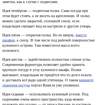
заметна, как в случае с подвесами.
Идея четвёртая — подвесная полка. Сама посуда при
этом будет стоять, а не висеть на креплениях. И полку
можно сделать закрытой, сплошной снизу, если
владельцев смущает вид на кастрюли и другую утварь.
Идея пятая — открытая полка. Но не вверху,
вместо
шкафов
, а снизу. В том числе под рабочей поверхностью
кухонного острова. Там поместится масса всего
полезного.
Идея шестая — задействовать полностью слепые углы.
Современная фурнитура позволяет удобно хранить
крупную посуду в углу кухонного шкафа. Полки
выезжают, владельцам не придётся что-то долго искать
и доставать всё ради одной утятницы. О таком
варианте
хранения посуды
портал Rmnt.ru уже упоминал.
Идея седьмая — использовать кухонный уголок. Под
сиденьями очень много пространства, куда можно
положить что угодно — от запаса бакалеи до кастрюль