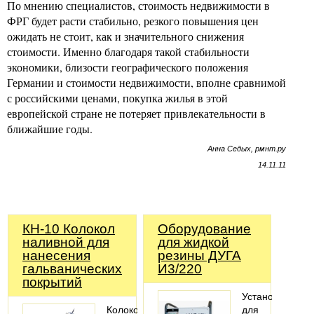
По мнению специалистов, стоимость недвижимости в
ФРГ будет расти стабильно, резкого повышения цен
ожидать не стоит, как и значительного снижения
стоимости. Именно благодаря такой стабильности
экономики, близости географического положения
Германии и стоимости недвижимости, вполне сравнимой
с российскими ценами, покупка жилья в этой
европейской стране не потеряет привлекательности в
ближайшие годы.
Анна Седых, рмнт.ру
14.11.11
КН-10 Колокол
Оборудование
наливной для
для жидкой
нанесения
резины ДУГА
гальванических
И3/220
покрытий
Установка
Колокол
для