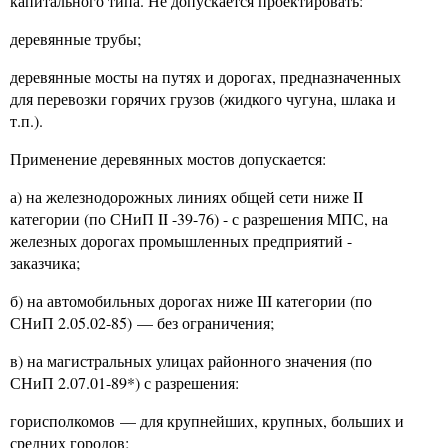
капитального типа. Не допускается проектировать:
деревянные трубы;
деревянные мосты на путях и дорогах, предназначенных
для перевозки горячих грузов (жидкого чугуна, шлака и
т.п.).
Применение деревянных мостов допускается:
а) на железнодорожных линиях общей сети ниже
II
категории (по СНиП
II
-39-76) - с разрешения МПС, на
железных дорогах промышленных предприятий -
заказчика;
б) на автомобильных дорогах ниже
III
категории (по
СНиП 2.05.02-85) — без ограничения;
в) на магистральных улицах районного значения (по
СНиП 2.07.01-89*) с разрешения:
горисполкомов — для крупнейших, крупных, больших и
средних городов;