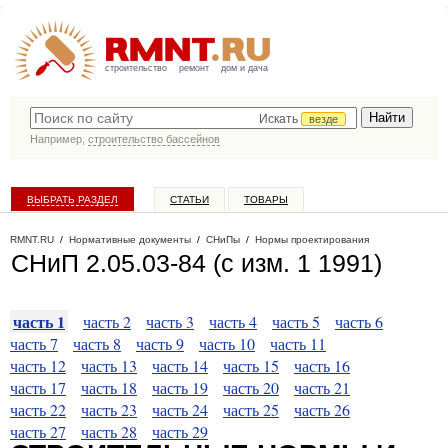
строительство
ремонт
дом и дача
Искать
везде
Например,
строительство бассейнов
ВЫБРАТЬ РАЗДЕЛ
СТАТЬИ
ТОВАРЫ
КАТАЛОГ КОМПАНИЙ
RMNT.RU
/
Нормативные документы
/
СНиПы
/
Нормы проектирования
СНиП 2.05.03-84 (с изм. 1 1991)
часть 1
часть 2
часть 3
часть 4
часть 5
часть 6
часть 7
часть 8
часть 9
часть 10
часть 11
часть 12
часть 13
часть 14
часть 15
часть 16
часть 17
часть 18
часть 19
часть 20
часть 21
часть 22
часть 23
часть 24
часть 25
часть 26
часть 27
часть 28
часть 29