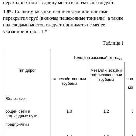
переходных плит в длину моста включать не следует.
1.8*.
Толщину засыпки над звеньями или плитами
перекрытия труб (включая пешеходные тоннели), а также
над сводами мостов следует принимать не менее
указанной в табл. 1.*
Таблица 1
Толщина засыпки*, м, над
Тип дорог
металлическими
гофрированными
железобетонными
свод
трубами
трубами
мос
Железные:
общей сети и
1,0
1,2
0,
подъездные пути
предприятий