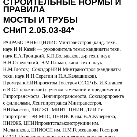
СТРОИТЕЛЬНЫЕ НОРМЫ И
ПРАВИЛА
МОСТЫ И ТРУБЫ
СНиП 2.05.03-84*
РАЗРАБОТАНЫ ЦНИИС Минтрансстроя (канд. техн.
наук И.И.Казей — руководитель темы; кандидаты техн.
наук Е.А.Троицкий, К.П.Большаков, д-р техн. наук
Н.Н.Стрелецкий, Э.М.Гитман, канд. техн. наук
Н.М.Глотов), СоюздорНИИ Минтрансстроя (кандидаты
техн. наук И.Н.Серегин и Н.А.Калашников),
ПромтрансНИИпроектом Госстроя СССР
(В.
И.Каташев
и В.С.Порожняков) с учетом замечаний и предложений
Гипротрансмоста, Ленгипротрансмоста, Союздорпроекта
с филиалами, Ленгипротранса Минтрансстроя,
НИИмостов, ЛИИЖТ, МИИТ, ЦНИИ, ДИИТ и
ГипротрансТЭИ МПС, ЦНИИСК им. В.А.Кучеренко,
НИИЖБ, ЦНИИпроектстальконструкции им.
Мельникова, НИИОСП им. Н.М.Герсеванова Госстроя
СССР, Производственно-технического управления и