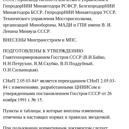
ГипродорНИИ Минавтодора РСФСР, БелгипродорНИИ
Минавтодора БССР, ГипродорНИИ Минавтодора УССР,
Технического управления Мосгорисполкома,
организаций Минобороны, МАДИ и ГПИ имени В. И.
Ленина Минвуза СССР.
ВНЕСЕНЫ Минтрансстроем и МПС.
ПОДГОТОВЛЕНЫ К УТВЕРЖДЕНИЮ
Главтехнормированием Госстроя СССР (В.И.Байко,
Н.Н.Петрухин, В.М.Скубко, В.П.Поддубный,
О.Н.Сильницкая).
СНиП 2.05.03-84* является переизданием СНиП 2.05.03-
84 с изменениями, разработанными ЦНИИСом и
утвержденными постановлением Госстроя СССР от 26
ноября 1991
r.
№ 15.
Пункты и таблицы, в которые внесены изменения,
отмечены в настоящих нормах и правилах звездочкой.
При пользовании нормативным документом следует