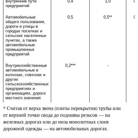
внутренние пути
0,4
1,0
0,
предприятий
Автомобильные
0,5
0,5**
0,
общего пользования,
дороги и улицы в
городах поселках и
сельских населенных
пунктах, а также
автомобильные
промышленных
предприятий
Внутрихозяйственные
0,2***
-
-
автомобильные в
колхозах, совхозах и
других
сельскохозяйственных
предприятиях и
организациях, дороги
местного значения
* Считая от верха звена (плиты перекрытия) трубы или
от верхней точки свода до подошвы рельсов — на
железных дорогах или до низа монолитных слоев
дорожной одежды — на автомобильных дорогах.